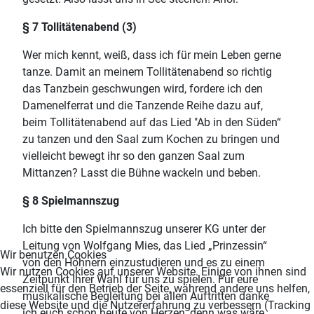
§ 7 Tollitätenabend (3)
Wer mich kennt, weiß, dass ich für mein Leben gerne
tanze. Damit an meinem Tollitätenabend so richtig
das Tanzbein geschwungen wird, fordere ich den
Damenelferrat und die Tanzende Reihe dazu auf,
beim Tollitätenabend auf das Lied "Ab in den Süden“
zu tanzen und den Saal zum Kochen zu bringen und
vielleicht bewegt ihr so den ganzen Saal zum
Mittanzen? Lasst die Bühne wackeln und beben.
§ 8 Spielmannszug
Ich bitte den Spielmannszug unserer KG unter der
Leitung von Wolfgang Mies, das Lied „Prinzessin“
Wir benutzen Cookies
von den Höhnern einzustudieren und es zu einem
Wir nutzen Cookies auf unserer Website. Einige von ihnen sind
Zeitpunkt Ihrer Wahl für uns zu spielen. Für eure
essenziell für den Betrieb der Seite, während andere uns helfen,
musikalische Begleitung bei allen Auftritten danke
diese Website und die Nutzererfahrung zu verbessern (Tracking
ich euch schon heute von Herzen, denn was wäre