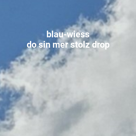
blau-wiess
do
sin
mer
stolz
drop