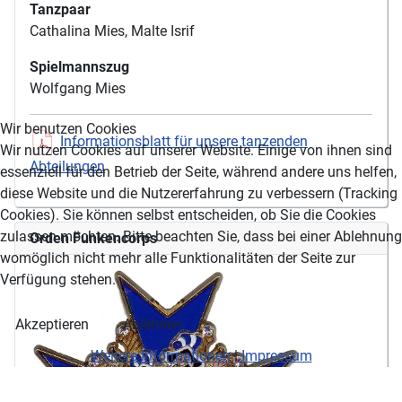
Tanzpaar
Cathalina Mies, Malte Isrif
Spielmannszug
Wolfgang Mies
Wir benutzen Cookies
Informationsblatt für unsere tanzenden
Wir nutzen Cookies auf unserer Website. Einige von ihnen sind
Abteilungen
essenziell für den Betrieb der Seite, während andere uns helfen,
diese Website und die Nutzererfahrung zu verbessern (Tracking
Cookies). Sie können selbst entscheiden, ob Sie die Cookies
zulassen möchten. Bitte beachten Sie, dass bei einer Ablehnung
Orden Funkencorps
womöglich nicht mehr alle Funktionalitäten der Seite zur
Verfügung stehen.
Akzeptieren
Ablehnen
Weitere Informationen
|
Impressum