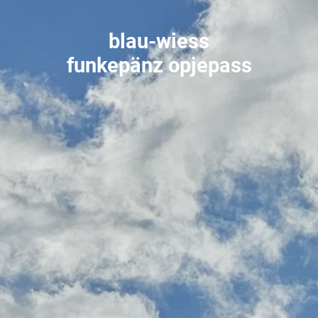
blau-wiess
funkepänz
opjepass