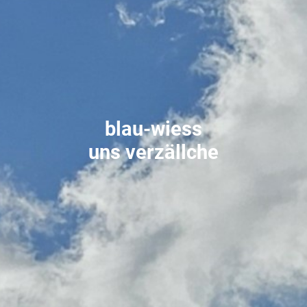
blau-wiess
uns verzällche