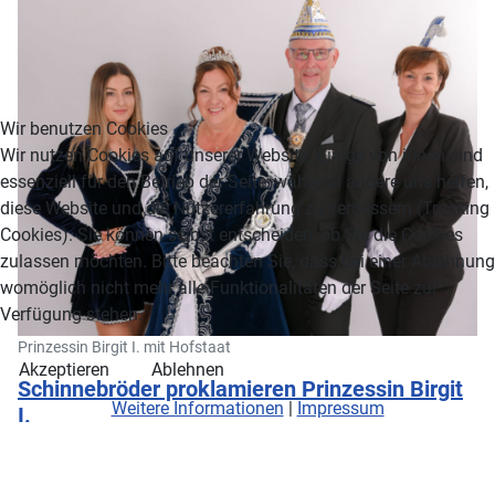
Wir benutzen Cookies
Wir nutzen Cookies auf unserer Website. Einige von ihnen sind
essenziell für den Betrieb der Seite, während andere uns helfen,
diese Website und die Nutzererfahrung zu verbessern (Tracking
Cookies). Sie können selbst entscheiden, ob Sie die Cookies
zulassen möchten. Bitte beachten Sie, dass bei einer Ablehnung
womöglich nicht mehr alle Funktionalitäten der Seite zur
Verfügung stehen.
Prinzessin Birgit I. mit Hofstaat
Akzeptieren
Ablehnen
Schinnebröder proklamieren Prinzessin Birgit
Weitere Informationen
|
Impressum
I.
Am Freitag, 14.11.2025 hielt die KG Blau-Weiss Neuenahrer
Schinnebröder e.V. ihre Proklamationssitzung im